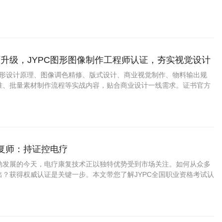
证上岗如何成为从业者赢得市场信任、提升职业竞争力的关键路径。
升级，JYPC图形图像制作工程师认证，夯实视觉设计
盖图形设计原理、图像调色精修、版式设计、商业视觉制作、物料输出规
准、批量素材制作流程等实战内容，贴合商业设计一线需求。证书官方
用，适配求职、接单、项目投标、学分认定。
康复师：持证控电疗
勃发展的今天，电疗康复技术正以独特优势受到市场关注。如何从众多
出？获得权威认证是关键一步。本文带您了解JYPC全国职业资格考试认
疗康复师证书为何成为行业优选，以及这一认证如何助力您的职业发