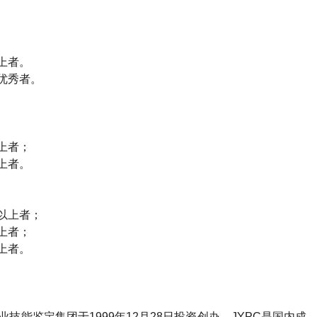
上者。
优秀者。
上者；
上者。
以上者；
上者；
上者。
业技能鉴定集团于
1999
年
12
月
28
日投资创办。
JYPC
是国内成