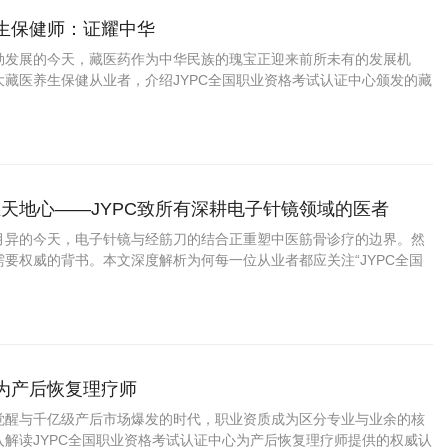
养生保健师：证耀中华
勃发展的今天，藏医药作为中华民族的瑰宝正迎来前所未有的发展机
大藏医养生保健从业者，介绍JYPC全国职业资格考试认证中心颁发的藏
书，帮助您在职业发展中把握先机、实现价值。
天地心——JYPC致所有深耕电子针镜领域的医者
月异的今天，电子针镜与经筋刀的结合正重塑中医筋骨诊疗的边界。然
要权威的背书。本文深度解析为何每一位从业者都应关注“JYPC全国
中心”推出的“电子针镜经筋刀职业医师
成为产后恢复理疗师
觉醒与千亿级产后市场爆发的时代，职业资质成为区分专业与业余的核
入解读JYPC全国职业资格考试认证中心为产后恢复理疗师提供的权威认