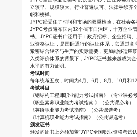
立较早、规模较大、行业普遍认可、法律手续齐
帜和榜样。
JYPC
经受住了时间和市场的双重检验，在社会各
JYPC
考点遍布国内
32
个省市自治区，十万企业
书。
JYPC
证书广泛用于：政府招标、企业招聘、
业资格认证，是国际通行的认证体系，它通过竞
紧密结合经济与生产的实际需要，更加能够适应职
入类评价体系的背景下，
JYPC
证书越来越成为金
水平的有力证明。
考试时间
每年统考五次，时间为
4
月、
6
月、
8
月、
10
月和
1
考试科目
《钢结构工程师职业能力考试指南》（专业课必
《职业素养职业能力考试指南 》（公共课必考）
《英语职业能力考试指南》（公共课选考）
《计算机职业能力考试指南》（公共课选考）
颁发证书
颁发的证书上必须加盖“
JYPC
全国职业资格考试认