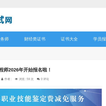
商务师
财经类证书
证书大全
学员报
程师2026年开始报名啦！
作者 :
浏览 : 59 次
0 评论