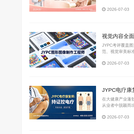
证体系，分析持
2026-07-03
视觉内容全面
职场硬资质
JYPC考评覆
范、视觉审美标
可核验、全国通
2026-07-03
JYPC电疗
在大健康产业蓬
从业者中脱颖而
证中心颁发的电
2026-07-03
展。