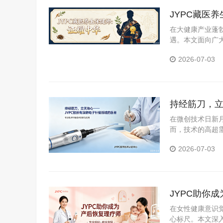
JYPC藏医
在大健康产业蓬
遇。本文面向广
医养生保健师证
2026-07-03
持经筋刀，立
在微创技术日新
而，技术的高超需
职业资格考试认证
2026-07-03
JYPC助你
在女性健康意识
心标尺。本文深